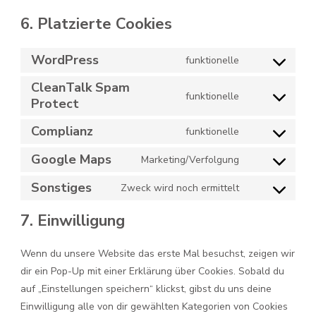
6. Platzierte Cookies
WordPress
funktionelle
Consent
CleanTalk Spam
to
funktionelle
Protect
service
Consent
wordpress
to
Complianz
funktionelle
service
Consent
cleantalk-
to
Google Maps
Marketing/Verfolgung
Consent
spam-
service
to
Sonstiges
Zweck wird noch ermittelt
protect
complianz
Consent
service
to
7. Einwilligung
google-
service
maps
sonstiges
Wenn du unsere Website das erste Mal besuchst, zeigen wir
dir ein Pop-Up mit einer Erklärung über Cookies. Sobald du
auf „Einstellungen speichern“ klickst, gibst du uns deine
Einwilligung alle von dir gewählten Kategorien von Cookies