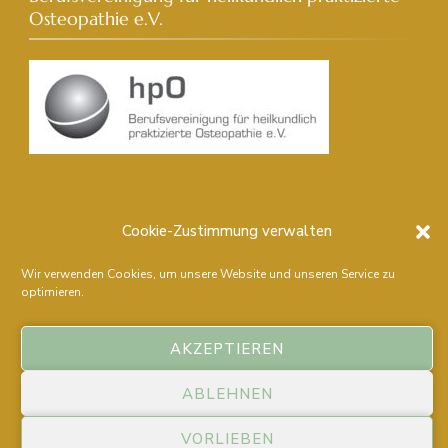
Osteopathie e.V.
Cookie-Zustimmung verwalten
© Copyright 2021 Lioba Rohrbach. Alle Rechte
Wir verwenden Cookies, um unsere Website und unseren Service zu
optimieren.
vorbehalten.
Blossom Spa | Entwickelt von
Blossom Themes
.
AKZEPTIEREN
Präsentiert von
WordPress
.
ABLEHNEN
VORLIEBEN